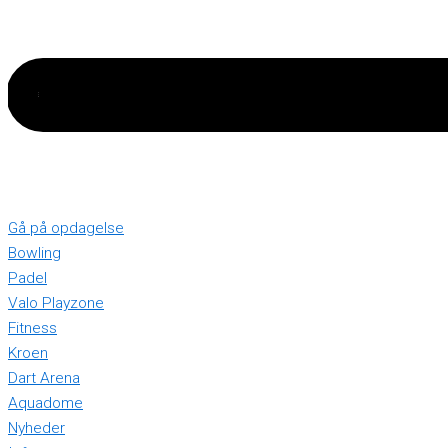
Gå på opdagelse
Bowling
Padel
Valo Playzone
Fitness
Kroen
Dart Arena
Aquadome
Nyheder